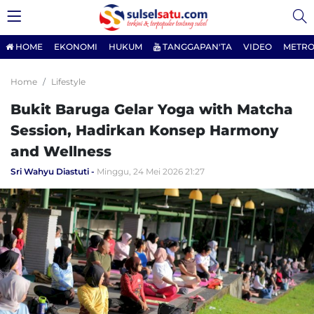
HOME
EKONOMI
HUKUM
TANGGAPAN'TA
VIDEO
METRO
Home
Lifestyle
Bukit Baruga Gelar Yoga with Matcha
Session, Hadirkan Konsep Harmony
and Wellness
Sri Wahyu Diastuti
Minggu, 24 Mei 2026 21:27