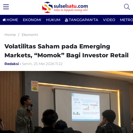
HOME
EKONOMI
HUKUM
TANGGAPAN'TA
VIDEO
METRO
Home
Ekonomi
Volatilitas Saham pada Emerging
Markets, “Momok” Bagi Investor Retail
Redaksi
Senin, 25 Mei 2026 11:22