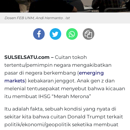
Dosen FEB UNM, Andi Hermanto . Ist
SULSELSATU.com –
Cuitan tokoh
tertentu/pemimpin negara mengakibatkan
pasar di negera berkembang (
emerging
markets
) kebakaran jenggot. Anak gen z dan
melenial tentusepakat menyebut bahwa kicauan
itu membuat IHSG “Merah Merona”
Itu adalah fakta, sebuah kondisi yang nyata di
sekitar kita bahwa cuitan Donald Trumpt terkait
politik/ekonomi/geopolitik seketika membuat