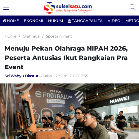
HOME
EKONOMI
HUKUM
TANGGAPAN'TA
VIDEO
METRO
Home
Olahraga
Sportainment
Menuju Pekan Olahraga NIPAH 2026,
Peserta Antusias Ikut Rangkaian Pra
Event
Sri Wahyu Diastuti
Sabtu, 27 Juni 2026 17:35