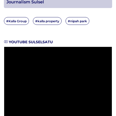
Journalism Sulsel
#Kalla Group
#kalla property
#nipah park
YOUTUBE SULSELSATU