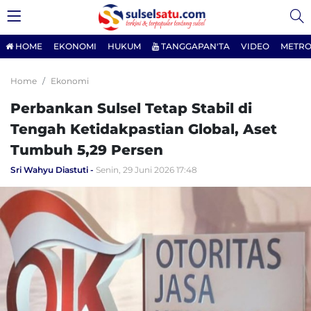
HOME
EKONOMI
HUKUM
TANGGAPAN'TA
VIDEO
METRO
Home
Ekonomi
Perbankan Sulsel Tetap Stabil di
Tengah Ketidakpastian Global, Aset
Tumbuh 5,29 Persen
Sri Wahyu Diastuti
Senin, 29 Juni 2026 17:48