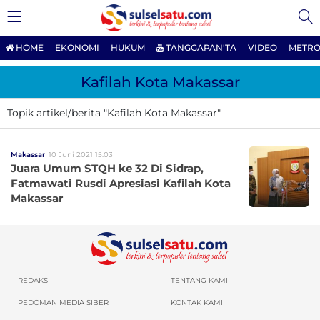
HOME
EKONOMI
HUKUM
TANGGAPAN'TA
VIDEO
METRO
Kafilah Kota Makassar
Topik artikel/berita "Kafilah Kota Makassar"
Makassar
10 Juni 2021 15:03
Juara Umum STQH ke 32 Di Sidrap,
Fatmawati Rusdi Apresiasi Kafilah Kota
Makassar
REDAKSI
TENTANG KAMI
PEDOMAN MEDIA SIBER
KONTAK KAMI