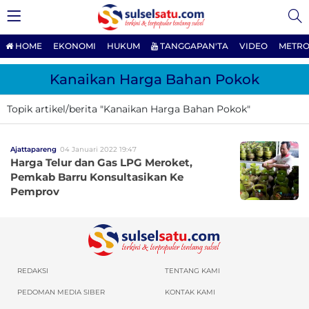
HOME
EKONOMI
HUKUM
TANGGAPAN'TA
VIDEO
METRO
Kanaikan Harga Bahan Pokok
Topik artikel/berita "Kanaikan Harga Bahan Pokok"
Ajattapareng
04 Januari 2022 19:47
Harga Telur dan Gas LPG Meroket,
Pemkab Barru Konsultasikan Ke
Pemprov
REDAKSI
TENTANG KAMI
PEDOMAN MEDIA SIBER
KONTAK KAMI