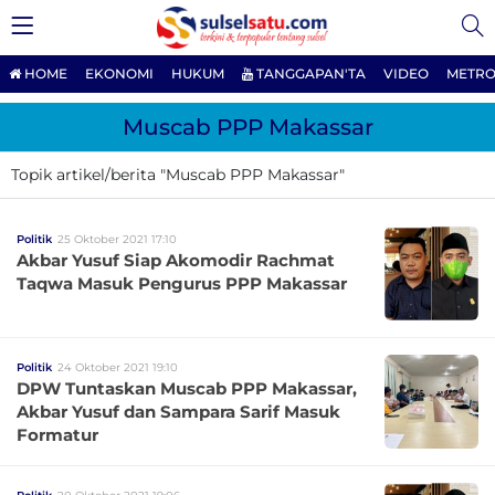
HOME
EKONOMI
HUKUM
TANGGAPAN'TA
VIDEO
METRO
Muscab PPP Makassar
Topik artikel/berita "Muscab PPP Makassar"
Politik
25 Oktober 2021 17:10
Akbar Yusuf Siap Akomodir Rachmat
Taqwa Masuk Pengurus PPP Makassar
Politik
24 Oktober 2021 19:10
DPW Tuntaskan Muscab PPP Makassar,
Akbar Yusuf dan Sampara Sarif Masuk
Formatur