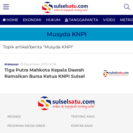
HOME
EKONOMI
HUKUM
TANGGAPAN'TA
VIDEO
METRO
Musyda KNPI
Topik artikel/berita "Musyda KNPI"
Makassar
18 Desember 2019 20:18
Tiga Putra Mahkota Kepala Daerah
Ramaikan Bursa Ketua KNPI Sulsel
REDAKSI
TENTANG KAMI
PEDOMAN MEDIA SIBER
KONTAK KAMI