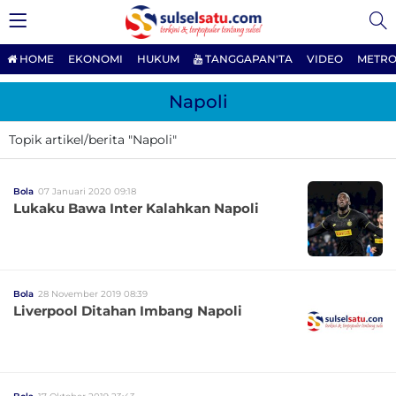
HOME
EKONOMI
HUKUM
TANGGAPAN'TA
VIDEO
METRO
Napoli
Topik artikel/berita "Napoli"
Bola
07 Januari 2020 09:18
Lukaku Bawa Inter Kalahkan Napoli
Bola
28 November 2019 08:39
Liverpool Ditahan Imbang Napoli