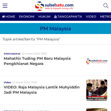
HOME
EKONOMI
HUKUM
TANGGAPAN'TA
VIDEO
METRO
PM Malaysia
Topik artikel/berita "PM Malaysia"
Internasional
02 Maret 2020 09:12
Mahathir Tuding PM Baru Malaysia
Pengkhianat Negara
Video
01 Maret 2020 13:30
VIDEO: Raja Malaysia Lantik Muhyiddin
Jadi PM Malaysia