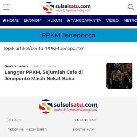
HOME
EKONOMI
HUKUM
TANGGAPAN'TA
VIDEO
METRO
PPKM Jeneponto
Topik artikel/berita "PPKM Jeneponto"
Gowatamapan
15 Juli 2021 14:04
Langgar PPKM, Sejumlah Cafe di
Jeneponto Masih Nekat Buka
REDAKSI
TENTANG KAMI
PEDOMAN MEDIA SIBER
KONTAK KAMI