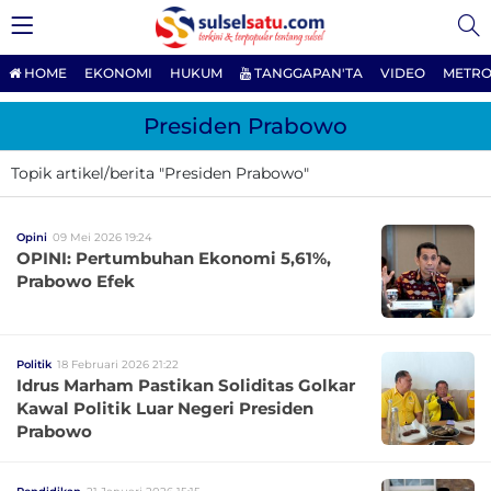
HOME
EKONOMI
HUKUM
TANGGAPAN'TA
VIDEO
METRO
Presiden Prabowo
Topik artikel/berita "Presiden Prabowo"
Opini
09 Mei 2026 19:24
OPINI: Pertumbuhan Ekonomi 5,61%,
Prabowo Efek
Politik
18 Februari 2026 21:22
Idrus Marham Pastikan Soliditas Golkar
Kawal Politik Luar Negeri Presiden
Prabowo