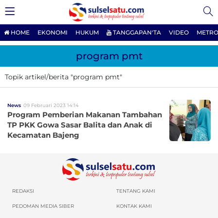
HOME
EKONOMI
HUKUM
TANGGAPAN'TA
VIDEO
METRO
program pmt
Topik artikel/berita "program pmt"
News
09 Februari 2023 14:14
Program Pemberian Makanan Tambahan
TP PKK Gowa Sasar Balita dan Anak di
Kecamatan Bajeng
REDAKSI
TENTANG KAMI
PEDOMAN MEDIA SIBER
KONTAK KAMI