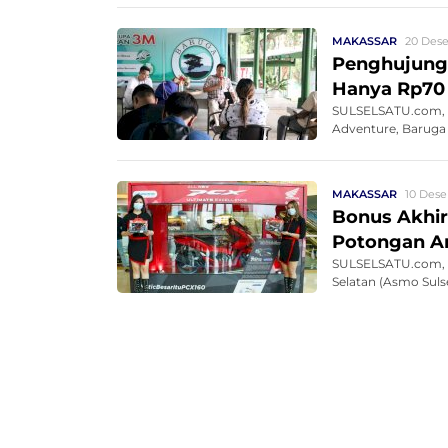
MAKASSAR
20 Dese
Penghujung 
Hanya Rp70
SULSELSATU.com, M
Adventure, Baruga 
MAKASSAR
10 Dese
Bonus Akhir
Potongan An
SULSELSATU.com, M
Selatan (Asmo Suls