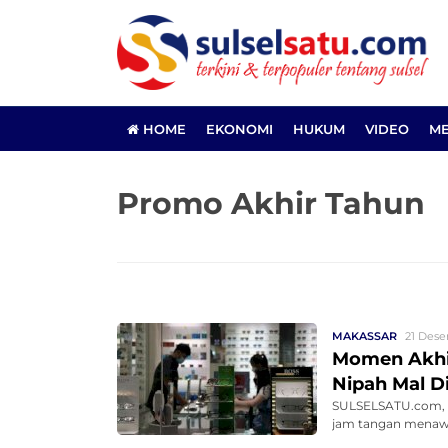
HOME
EKONOMI
HUKUM
VIDEO
ME
Promo Akhir Tahun
MAKASSAR
21 Dese
Momen Akhi
Nipah Mal D
SULSELSATU.com, 
jam tangan menawar