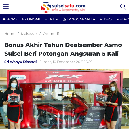
HOME
EKONOMI
HUKUM
TANGGAPAN'TA
VIDEO
METRO
Home
Makassar
Otomotif
Bonus Akhir Tahun Dealsember Asmo
Sulsel Beri Potongan Angsuran 5 Kali
Sri Wahyu Diastuti
Jumat, 10 Desember 2021 16:59