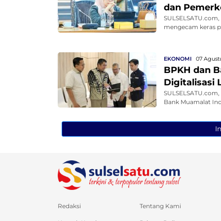
dan Pemerko
SULSELSATU.com, M
mengecam keras pe
EKONOMI
07 Agustu
BPKH dan Ba
Digitalisasi
SULSELSATU.com, 
Bank Muamalat Ind
I
Redaksi
Tentang Kami