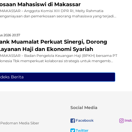
saan Mahasiswi di Makassar
AKASSAR – Anggota Komisi XIII DPR RI, Meity Rahmatia
nganiayaan dan pemerkosaan seorang mahasiswa yang terjadi...
s 2026 20:37
nk Muamalat Perkuat Sinergi, Dorong
 Layanan Haji dan Ekonomi Syariah
MAKASSAR – Badan Pengelola Keuangan Haji (BPKH) bersama PT
onesia Tbk memperkuat kolaborasi strategis untuk mengemb...
ndeks Berita
Social Media
Facebook
Ins
Pedoman Media Siber
Twitter