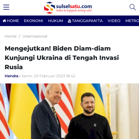
HOME
EKONOMI
HUKUM
TANGGAPAN'TA
VIDEO
METRO
Home
Internasional
Mengejutkan! Biden Diam-diam
Kunjungi Ukraina di Tengah Invasi
Rusia
Hendra
Senin, 20 Februari 2023 18:42