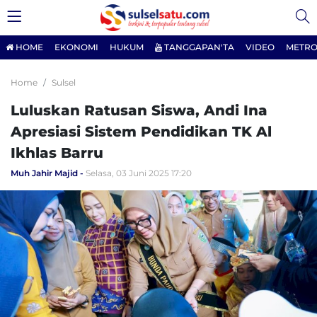
HOME
EKONOMI
HUKUM
TANGGAPAN'TA
VIDEO
METRO
Home
Sulsel
Luluskan Ratusan Siswa, Andi Ina
Apresiasi Sistem Pendidikan TK Al
Ikhlas Barru
Muh Jahir Majid
Selasa, 03 Juni 2025 17:20