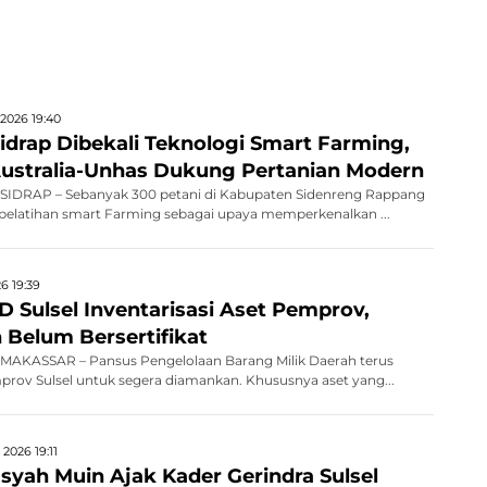
2026 19:40
idrap Dibekali Teknologi Smart Farming,
Australia-Unhas Dukung Pertanian Modern
IDRAP – Sebanyak 300 petani di Kabupaten Sidenreng Rappang
 pelatihan smart Farming sebagai upaya memperkenalkan ...
6 19:39
 Sulsel Inventarisasi Aset Pemprov,
 Belum Bersertifikat
AKASSAR – Pansus Pengelolaan Barang Milik Daerah terus
rov Sulsel untuk segera diamankan. Khususnya aset yang...
2026 19:11
ah Muin Ajak Kader Gerindra Sulsel