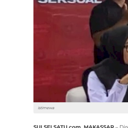
istimewa
SULSELSATU.com, MAKASSAR
– Di