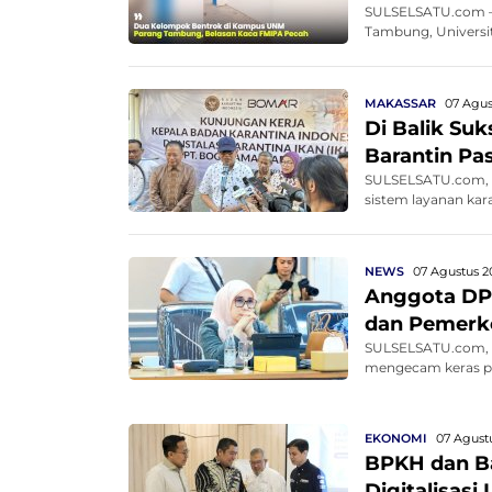
SULSELSATU.com – 
Tambung, Universit
MAKASSAR
07 Agus
Di Balik Su
Barantin Pa
SULSELSATU.com, M
sistem layanan kar
NEWS
07 Agustus 2
Anggota DP
dan Pemerko
SULSELSATU.com, M
mengecam keras pe
EKONOMI
07 Agustu
BPKH dan Ba
Digitalisasi