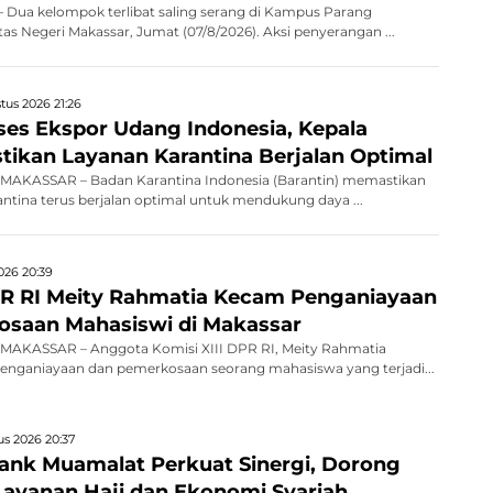
Dua kelompok terlibat saling serang di Kampus Parang
as Negeri Makassar, Jumat (07/8/2026). Aksi penyerangan ...
tus 2026 21:26
kses Ekspor Udang Indonesia, Kepala
stikan Layanan Karantina Berjalan Optimal
AKASSAR – Badan Karantina Indonesia (Barantin) memastikan
antina terus berjalan optimal untuk mendukung daya ...
026 20:39
R RI Meity Rahmatia Kecam Penganiayaan
saan Mahasiswi di Makassar
AKASSAR – Anggota Komisi XIII DPR RI, Meity Rahmatia
nganiayaan dan pemerkosaan seorang mahasiswa yang terjadi...
s 2026 20:37
nk Muamalat Perkuat Sinergi, Dorong
 Layanan Haji dan Ekonomi Syariah