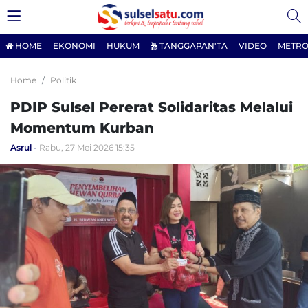
HOME
EKONOMI
HUKUM
TANGGAPAN'TA
VIDEO
METRO
Home
Politik
PDIP Sulsel Pererat Solidaritas Melalui
Momentum Kurban
Asrul
Rabu, 27 Mei 2026 15:35