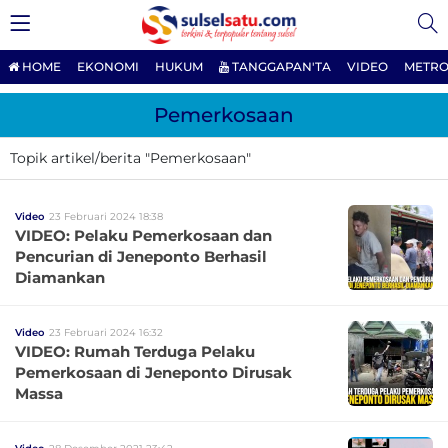
HOME
EKONOMI
HUKUM
TANGGAPAN'TA
VIDEO
METRO
Pemerkosaan
Topik artikel/berita "Pemerkosaan"
Video
23 Februari 2024 18:38
VIDEO: Pelaku Pemerkosaan dan
Pencurian di Jeneponto Berhasil
Diamankan
Video
23 Februari 2024 16:32
VIDEO: Rumah Terduga Pelaku
Pemerkosaan di Jeneponto Dirusak
Massa