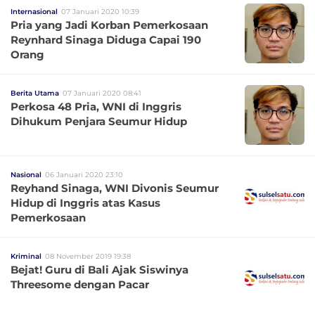
Internasional
07 Januari 2020 10:39
Pria yang Jadi Korban Pemerkosaan
Reynhard Sinaga Diduga Capai 190
Orang
Berita Utama
07 Januari 2020 08:41
Perkosa 48 Pria, WNI di Inggris
Dihukum Penjara Seumur Hidup
Nasional
06 Januari 2020 23:10
Reyhand Sinaga, WNI Divonis Seumur
Hidup di Inggris atas Kasus
Pemerkosaan
Kriminal
08 November 2019 19:38
Bejat! Guru di Bali Ajak Siswinya
Threesome dengan Pacar