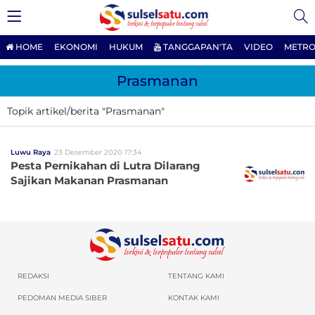
HOME
EKONOMI
HUKUM
TANGGAPAN'TA
VIDEO
METRO
Prasmanan
Topik artikel/berita "Prasmanan"
Luwu Raya
23 Desember 2020 17:34
Pesta Pernikahan di Lutra Dilarang
Sajikan Makanan Prasmanan
REDAKSI
TENTANG KAMI
PEDOMAN MEDIA SIBER
KONTAK KAMI