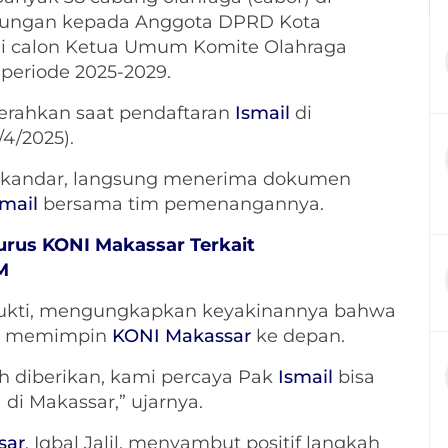
ungan kepada Anggota DPRD Kota
i calon Ketua Umum Komite Olahraga
 periode 2025-2029.
serahkan saat pendaftaran
Ismail
di
/4/2025).
 Iskandar, langsung menerima dokumen
smail
bersama tim pemenangannya.
urus KONI Makassar Terkait
M
 Bukti, mengungkapkan keyakinannya bahwa
uk memimpin
KONI Makassar
ke depan.
 diberikan, kami percaya Pak
Ismail
bisa
i Makassar,” ujarnya.
sar
, Iqbal Jalil, menyambut positif langkah