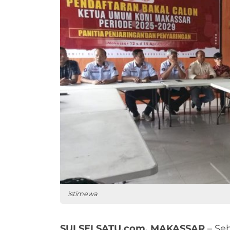
istimewa
SULSELSATU.com, MAKASSAR
– Seb