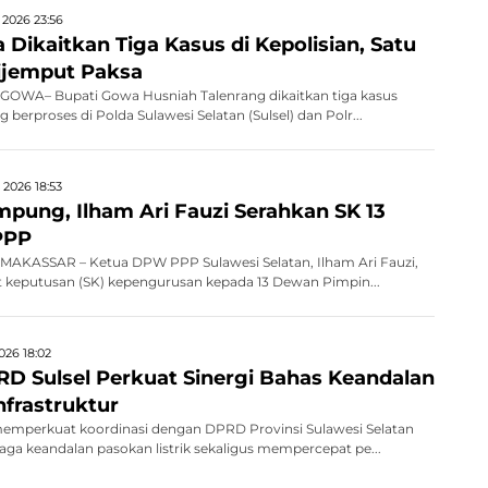
 2026 23:56
Dikaitkan Tiga Kasus di Kepolisian, Satu
ijemput Paksa
OWA– Bupati Gowa Husniah Talenrang dikaitkan tiga kasus
erproses di Polda Sulawesi Selatan (Sulsel) dan Polr...
 2026 18:53
mpung, Ilham Ari Fauzi Serahkan SK 13
PPP
AKASSAR – Ketua DPW PPP Sulawesi Selatan, Ilham Ari Fauzi,
 keputusan (SK) kepengurusan kepada 13 Dewan Pimpin...
026 18:02
D Sulsel Perkuat Sinergi Bahas Keandalan
Infrastruktur
memperkuat koordinasi dengan DPRD Provinsi Sulawesi Selatan
jaga keandalan pasokan listrik sekaligus mempercepat pe...