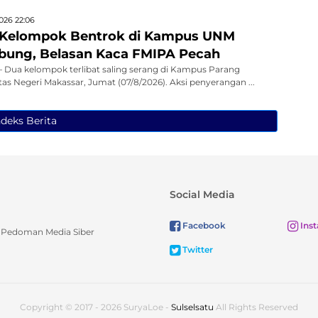
026 22:06
 Kelompok Bentrok di Kampus UNM
bung, Belasan Kaca FMIPA Pecah
Dua kelompok terlibat saling serang di Kampus Parang
as Negeri Makassar, Jumat (07/8/2026). Aksi penyerangan ...
ndeks Berita
Social Media
Facebook
Ins
Pedoman Media Siber
Twitter
Copyright © 2017 - 2026 SuryaLoe -
Sulselsatu
All Rights Reserved