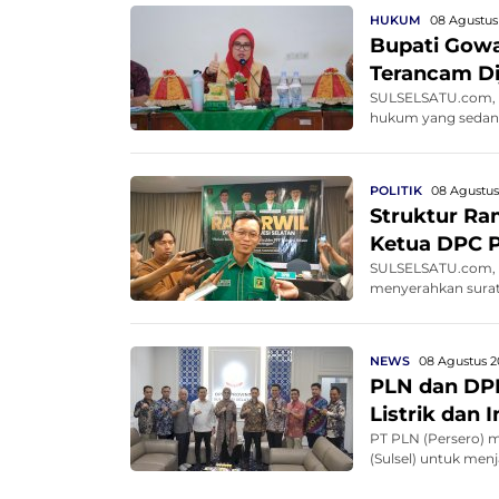
HUKUM
08 Agustus
Bupati Gowa 
Terancam D
SULSELSATU.com, G
hukum yang sedang b
POLITIK
08 Agustus
Struktur Ra
Ketua DPC 
SULSELSATU.com, M
menyerahkan surat
NEWS
08 Agustus 2
PLN dan DPR
Listrik dan 
PT PLN (Persero) 
(Sulsel) untuk men