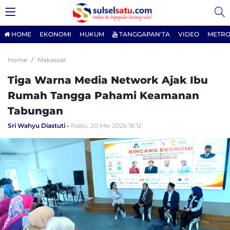
HOME
EKONOMI
HUKUM
TANGGAPAN'TA
VIDEO
METRO
Home
Makassar
Tiga Warna Media Network Ajak Ibu
Rumah Tangga Pahami Keamanan
Tabungan
Sri Wahyu Diastuti
Rabu, 20 Mei 2026 18:12