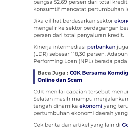
pangsa 52,69 persen dari total kred
konsumtif mencatat pertumbuhan leb
Jika dilihat berdasarkan sektor
ekon
mengalir ke sektor perdagangan be
persen dari total penyaluran kredit.
Kinerja intermediasi
perbankan
juga
(LDR) sebesar 118,30 persen. Adapun
Performing Loan (NPL) berada pada l
Baca Juga :
OJK Bersama Komdigi
Online dan Scam
OJK menilai capaian tersebut menu
Selatan masih mampu menjalankan f
tengah dinamika
ekonomi
yang ter
pertumbuhan ekonomi daerah yang t
Cek berita dan artikel yang lain di
G