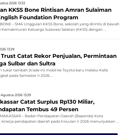
ustus 2026 13:33
an KKSS Bone Rintisan Amran Sulaiman
nglish Foundation Program
ONE – SMA Unggulan KKSS Bone, sekolah yang dirintis di bawah
 Kemakmuran Keluarga Sulawesi Selatan (KKSS) dengan ...
026 13:29
a Trust Catat Rekor Penjualan, Permintaan
ga Sulbar dan Sultra
 tukar tambah (trade in) mobil ke Toyota baru melalui Kalla
kat pada Semester II 2026....
 Agustus 2026 13:29
assar Catat Surplus Rp130 Miliar,
endapatan Tembus 49 Persen
MAKASSAR – Badan Pendapatan Daerah (Bapenda) Kota
kinerja pendapatan daerah pada triwulan II 2026 menunjukkan ...