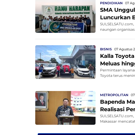
PENDIDIKAN
07 Ag
SMA Unggul
Luncurkan E
SULSELSATU.com, B
naungan organisasi
BISNIS
07 Agustus 2
Kalla Toyot
Meluas hing
Permintaan layanan
Toyota terus mening
METROPOLITAN
07
Bapenda Mak
Realisasi P
SULSELSATU.com, 
Makassar mencatat 