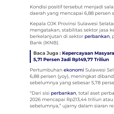
Kondisi positif tersebut menjadi s
daerah yang mencapai 6,88 persen s
Kepala OJK Provinsi Sulawesi Selat
mengatakan, stabilitas sektor jasa
berkelanjutan di sektor
perbankan
,
Bank (IKNB).
Baca Juga :
Kepercayaan Masyar
5,71 Persen Jadi Rp149,77 Triliun
Pertumbuhan
ekonomi
Sulawesi Sel
6,88 persen (yoy), meningkat diban
sebelumnya yang sebesar 5,78 perse
“Dari sisi
perbankan
, total aset per
2026 mencapai Rp213,44 triliun ata
sebelumnya,” ujarny dalam siaran res