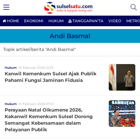
HOME
EKONOMI
HUKUM
TANGGAPAN'TA
VIDEO
METRO
Andi Basmal
Topik artikel/berita "Andi Basmal"
Hukum
10 Februari 2026 12:33
Kanwil Kemenkum Sulsel Ajak Publik
Pahami Fungsi Jaminan Fidusia
Hukum
01 Februari 2026 07:41
Perayaan Natal Oikumene 2026,
Kakanwil Kemenkum Sulsel Dorong
Semangat Kebersamaan dalam
Pelayanan Publik