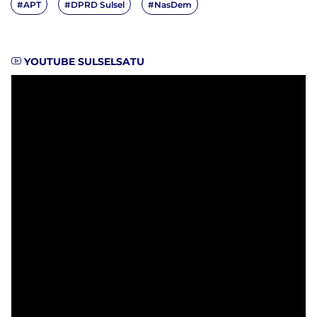
#APT
#DPRD Sulsel
#NasDem
YOUTUBE SULSELSATU