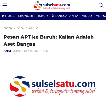
HOME
EKONOMI
HUKUM
TANGGAPAN'TA
VIDEO
METRO
Home
OPD
DPRD
Pesan APT ke Buruh: Kalian Adalah
Aset Bangsa
Asrul
Jumat, 01 Mei 2020 17:50