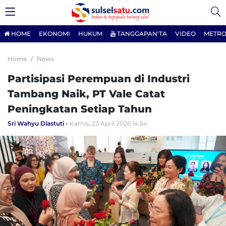
HOME
EKONOMI
HUKUM
TANGGAPAN'TA
VIDEO
METRO
Home
News
Partisipasi Perempuan di Industri
Tambang Naik, PT Vale Catat
Peningkatan Setiap Tahun
Sri Wahyu Diastuti
Kamis, 23 April 2026 14:54