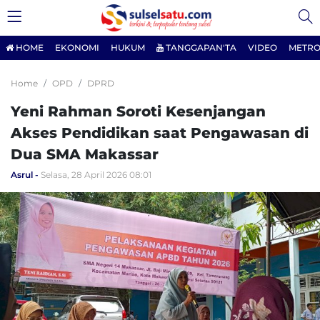
HOME
EKONOMI
HUKUM
TANGGAPAN'TA
VIDEO
METRO
Home
OPD
DPRD
Yeni Rahman Soroti Kesenjangan
Akses Pendidikan saat Pengawasan di
Dua SMA Makassar
Asrul
Selasa, 28 April 2026 08:01