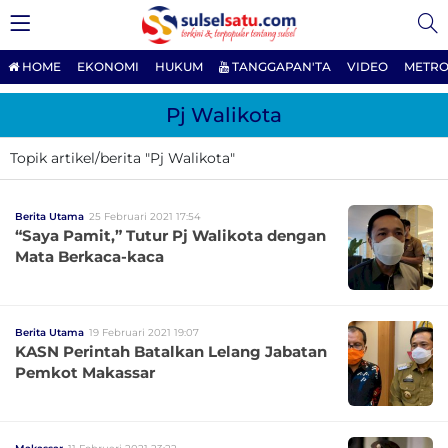
HOME
EKONOMI
HUKUM
TANGGAPAN'TA
VIDEO
METRO
Pj Walikota
Topik artikel/berita "Pj Walikota"
Berita Utama
25 Februari 2021 17:54
“Saya Pamit,” Tutur Pj Walikota dengan
Mata Berkaca-kaca
Berita Utama
19 Februari 2021 19:07
KASN Perintah Batalkan Lelang Jabatan
Pemkot Makassar