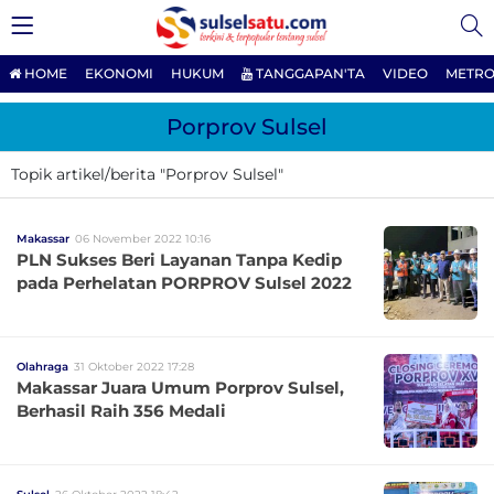
HOME
EKONOMI
HUKUM
TANGGAPAN'TA
VIDEO
METRO
Porprov Sulsel
Topik artikel/berita "Porprov Sulsel"
Makassar
06 November 2022 10:16
PLN Sukses Beri Layanan Tanpa Kedip
pada Perhelatan PORPROV Sulsel 2022
Olahraga
31 Oktober 2022 17:28
Makassar Juara Umum Porprov Sulsel,
Berhasil Raih 356 Medali