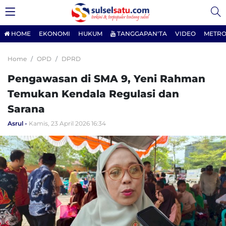
HOME
EKONOMI
HUKUM
TANGGAPAN'TA
VIDEO
METRO
Home
OPD
DPRD
Pengawasan di SMA 9, Yeni Rahman
Temukan Kendala Regulasi dan
Sarana
Asrul
Kamis, 23 April 2026 16:34