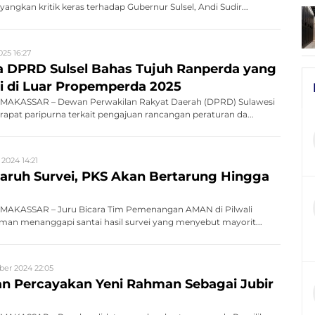
ngkan kritik keras terhadap Gubernur Sulsel, Andi Sudir...
025 16:27
 DPRD Sulsel Bahas Tujuh Ranperda yang
i di Luar Propemperda 2025
MAKASSAR – Dewan Perwakilan Rakyat Daerah (DPRD) Sulawesi
rapat paripurna terkait pengajuan rancangan peraturan da...
2024 14:21
aruh Survei, PKS Akan Bertarung Hingga
MAKASSAR – Juru Bicara Tim Pemenangan AMAN di Pilwali
man menanggapi santai hasil survei yang menyebut mayorit...
er 2024 22:05
 Percayakan Yeni Rahman Sebagai Jubir