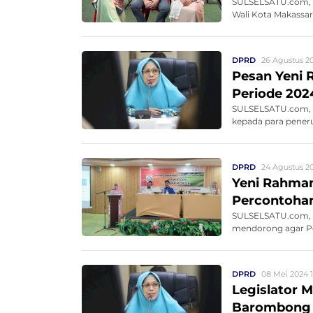
SULSELSATU.com, M
Wali Kota Makassa
DPRD
26 Agustus 2
Pesan Yeni
Periode 202
SULSELSATU.com, 
kepada para pener
DPRD
24 Agustus 20
Yeni Rahma
Percontoha
SULSELSATU.com, 
mendorong agar P
(KTR) y...
DPRD
08 Mei 2024 
Legislator 
Barombong T