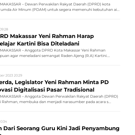
MAKASSAR – Dewan Perwakilan Rakyat Daerah (DPRD) kota
rumda Air Minum (PDAM) untuk segera memenuhi kebutuhan ai...
 09:28
RD Makassar Yeni Rahman Harap
ajar Kartini Bisa Diteladani
MAKASSAR – Anggota DPRD Kota Makassar Yeni Rahman
an agar meneladani semangat Raden Ajeng (R.A) Kartini.
ber 2023 20:29
Perda, Legislator Yeni Rahman Minta PD
vasi Digitalisasi Pasar Tradisional
MAKASSAR – Anggota Dewan Perwakilan Rakyat Daerah (DPRD)
ni Rahman, membuka dan menjadi narasumber pada acara s...
10:34
 Dari Seorang Guru Kini Jadi Penyambung