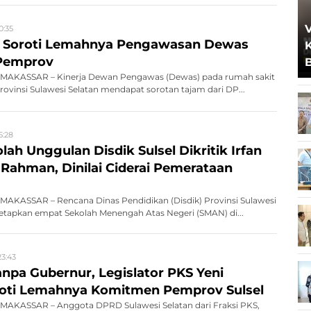
0:35
l Soroti Lemahnya Pengawasan Dewas
 Pemprov
MAKASSAR – Kinerja Dewan Pengawas (Dewas) pada rumah sakit
rovinsi Sulawesi Selatan mendapat sorotan tajam dari DP...
5:28
ah Unggulan Disdik Sulsel Dikritik Irfan
 Rahman, Dinilai Ciderai Pemerataan
AKASSAR – Rencana Dinas Pendidikan (Disdik) Provinsi Sulawesi
etapkan empat Sekolah Menengah Atas Negeri (SMAN) di...
23:43
anpa Gubernur, Legislator PKS Yeni
oti Lemahnya Komitmen Pemprov Sulsel
AKASSAR – Anggota DPRD Sulawesi Selatan dari Fraksi PKS,