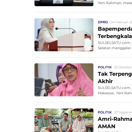
Yeni Rahman, melaya
DPRD
04 Februari 2
Bapemperda
Terbengkala
SULSELSATU.com, 
Selatan menggelar 
POLITIK
23 Oktober 
Tak Terpeng
Akhir
SULSELSATU.com, 
Makassar, Yeni Rah
POLITIK
07 Septemb
Amri-Rahman
AMAN