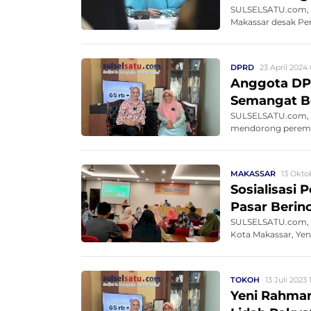
SULSELSATU.com, 
Makassar desak Pe
DPRD
23 April 2024
Anggota DP
Semangat Bel
SULSELSATU.com, 
mendorong perempu
Khusus...
MAKASSAR
13 Okto
Sosialisasi 
Pasar Berino
SULSELSATU.com, 
Kota Makassar, Ye
TOKOH
13 Juli 2023 
Yeni Rahman