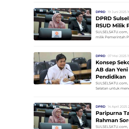
DPRD
19 Juni 2025 1
DPRD Sulse
RSUD Milik
SULSELSATU.com, 
milik Pemerintah P
DPRD
07 Mei 2025 1
Konsep Sekol
AB dan Yeni
Pendidikan
SULSELSATU.com, M
Selatan untuk men
DPRD
14 April 2025 
Paripurna T
Rahman Sor
SULSELSATU.com, M