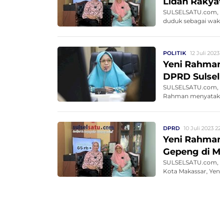
Lidah Rakya
SULSELSATU.com, M
duduk sebagai waki
POLITIK
12 Juli 2023
Yeni Rahman
DPRD Sulsel
SULSELSATU.com, M
Rahman menyatakan
DPRD
10 Juli 2023 2
Yeni Rahman
Gepeng di 
SULSELSATU.com, 
Kota Makassar, Ye