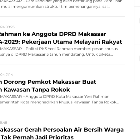
AKASSAR – Para kandidat yang akan bertarung pada Pemilihan
r mulai mengumumkan struktur tim pemenangannya, sal...
024 09:26
 Rahman ke Anggota DPRD Makassar
4-2029: Pekerjaan Utama Melayani Rakyat
MAKASSAR – Politisi PKS Yeni Rahman memberi pesan khusus
usnya di DPRD Makassar 5 tahun mendatang. Untuk diketa...
24 21:14
n Dorong Pemkot Makassar Buat
n Kawasan Tanpa Rokok
MAKASSAR – Anggota DPRD Kota Makassar Yeni Rahman
emerintah Kota menghadirkan khusus Kawasan Tanpa Rokok
19:48
Makassar Gerah Persoalan Air Bersih Warga
ak Pernah Jadi Prioritas