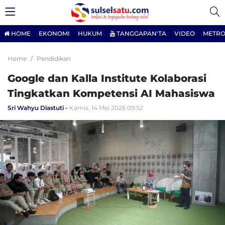
HOME
EKONOMI
HUKUM
TANGGAPAN'TA
VIDEO
METRO
Home
Pendidikan
Google dan Kalla Institute Kolaborasi
Tingkatkan Kompetensi AI Mahasiswa
Sri Wahyu Diastuti
Kamis, 14 Mei 2026 09:52