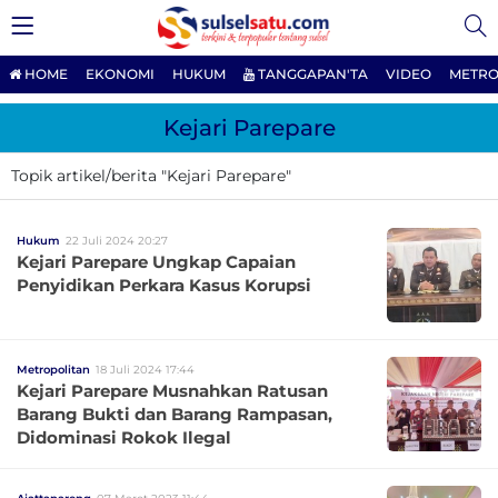
HOME
EKONOMI
HUKUM
TANGGAPAN'TA
VIDEO
METRO
Kejari Parepare
Topik artikel/berita "Kejari Parepare"
Hukum
22 Juli 2024 20:27
Kejari Parepare Ungkap Capaian
Penyidikan Perkara Kasus Korupsi
Metropolitan
18 Juli 2024 17:44
Kejari Parepare Musnahkan Ratusan
Barang Bukti dan Barang Rampasan,
Didominasi Rokok Ilegal